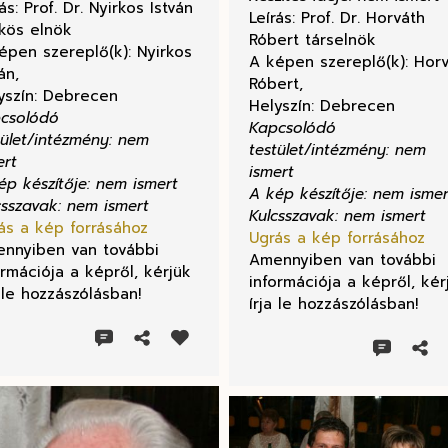
ás: Prof. Dr. Nyirkos István
Leírás: Prof. Dr. Horváth
kös elnök
Róbert társelnök
épen szereplő(k): Nyirkos
A képen szereplő(k): Hor
án,
Róbert,
yszín: Debrecen
Helyszín: Debrecen
csolódó
Kapcsolódó
tület/intézmény: nem
testület/intézmény: nem
ert
ismert
ép készítője: nem ismert
A kép készítője: nem ismer
csszavak: nem ismert
Kulcsszavak: nem ismert
ás a kép forrásához
Ugrás a kép forrásához
nnyiben van további
Amennyiben van további
ormációja a képről, kérjük
információja a képről, kér
a le hozzászólásban!
írja le hozzászólásban!