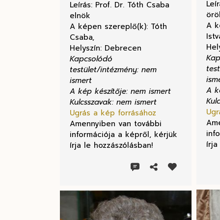
Leír
Leírás: Prof. Dr. Tóth Csaba
örö
elnök
A k
A képen szereplő(k): Tóth
Istv
Csaba,
Hel
Helyszín: Debrecen
Kap
Kapcsolódó
tes
testület/intézmény: nem
ism
ismert
A k
A kép készítője: nem ismert
Kul
Kulcsszavak: nem ismert
Ugr
Ugrás a kép forrásához
Ame
Amennyiben van további
inf
információja a képről, kérjük
írj
írja le hozzászólásban!