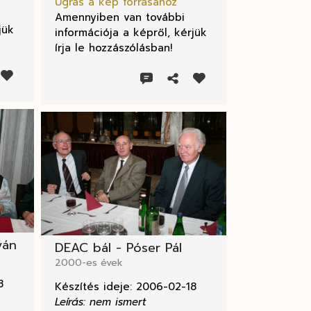
Ugrás a kép forrásához
Amennyiben van további
jük
információja a képről, kérjük
írja le hozzászólásban!
ván
DEAC bál - Póser Pál
2000-es évek
8
Készítés ideje: 2006-02-18
Leírás: nem ismert