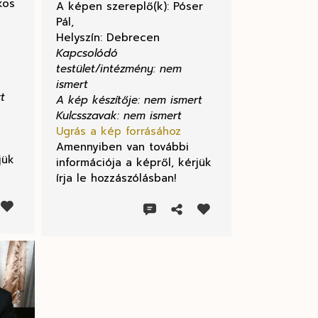
kos
A képen szereplő(k): Póser
Pál,
Helyszín: Debrecen
Kapcsolódó
testület/intézmény: nem
ismert
t
A kép készítője: nem ismert
Kulcsszavak: nem ismert
Ugrás a kép forrásához
Amennyiben van további
jük
információja a képről, kérjük
írja le hozzászólásban!