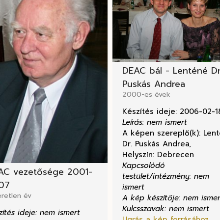
DEAC bál - Lenténé Dr
Puskás Andrea
2000-es évek
Készítés ideje: 2006-02-1
Leírás: nem ismert
A képen szereplő(k): Len
Dr. Puskás Andrea,
Helyszín: Debrecen
Kapcsolódó
AC vezetősége 2001-
testület/intézmény: nem
07
ismert
retlen év
A kép készítője: nem ismer
Kulcsszavak: nem ismert
zítés ideje: nem ismert
Ugrás a kép forrásához