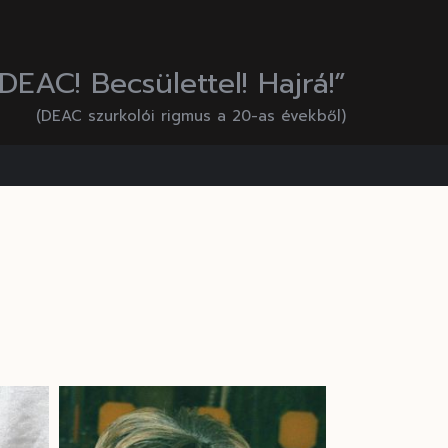
EAC! Becsülettel! Hajrá!”
(DEAC szurkolói rigmus a 20-as évekből)