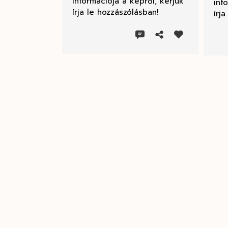
információja a képről, kérjük
inf
írja le hozzászólásban!
írj