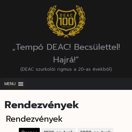
Skip
to
content
„Tempó DEAC! Becsülettel!
Hajrá!”
(DEAC szurkolói rigmus a 20-as évekből)
MENU
Rendezvények
Rendezvények